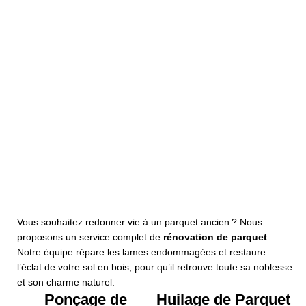
Pose Parquet
Collé
Plus de détails
Pose Parquet
Cloué
Pose Parquet
Plus de détails
Flottant
Plus de détails
Vous souhaitez redonner vie à un parquet ancien ? Nous
proposons un service complet de
rénovation de parquet
.
Notre équipe répare les lames endommagées et restaure
l’éclat de votre sol en bois, pour qu’il retrouve toute sa noblesse
et son charme naturel.
Ponçage de
Huilage de Parquet