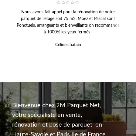
Nous avons fait appel pour la rénovation de notre
Un g
parquet de l’étage soit 75 m2. Moez et Pascal sont
escal
Ponctuels, arrangeants et bienveillants on recommande
chez 
à 1000% les yeux fermés !
Céline chatain
Bienvenue chez 2M Parquet Net,
votre spécialiste en vente,
rénovation et pose de parquet en
Haute-Savoie et Paris Ile de France