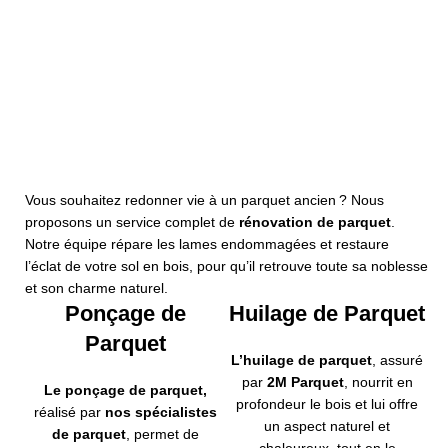
Plus de détails
Pose Parquet
Cloué
Pose Parquet
Plus de détails
Flottant
Plus de détails
Vous souhaitez redonner vie à un parquet ancien ? Nous
proposons un service complet de
rénovation de parquet
.
Notre équipe répare les lames endommagées et restaure
l’éclat de votre sol en bois, pour qu’il retrouve toute sa noblesse
et son charme naturel.
Ponçage de
Huilage de Parquet
Parquet
L’huilage de parquet
,
assuré
par
2M Parquet
, nourrit en
Le ponçage de parquet
,
profondeur le bois et lui offre
réalisé par
nos spécialistes
un aspect naturel et
de parquet
, permet de