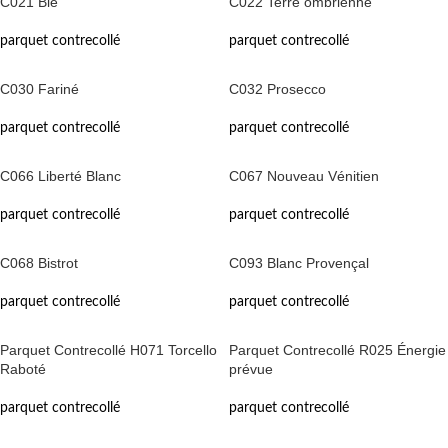
C021 Blé
C022 Terre ombrienne
parquet contrecollé
parquet contrecollé
C030 Fariné
C032 Prosecco
parquet contrecollé
parquet contrecollé
C066 Liberté Blanc
C067 Nouveau Vénitien
parquet contrecollé
parquet contrecollé
C068 Bistrot
C093 Blanc Provençal
parquet contrecollé
parquet contrecollé
Parquet Contrecollé H071 Torcello
Parquet Contrecollé R025 Énergie
Raboté
prévue
parquet contrecollé
parquet contrecollé