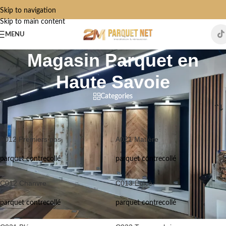
Skip to navigation
Skip to main content
MENU
Magasin Parquet en
Haute Savoie
Categories
Accueil
»
Magasin Parquet en Haute Savoie
A012 Premiers pas
A021 Matière
parquet contrecollé
parquet contrecollé
C012 Chanvre
C013 Épicé
parquet contrecollé
parquet contrecollé