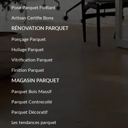
d'un de nos commerciaux, car elles
Pose Parquet Flottant
+33 7 49 71 10 38
Devis Gratuit
sont sujettes à variations.
Artisan Certifie Bona
+33 7 49 71 10 38
Devis Gratuit
RÉNOVATION PARQUET​
Ponçage Parquet
Huilage Parquet
Vitrification Parquet
Finition Parquet
MAGASIN PARQUET
Parquet Bois Massif
Parquet Contrecollé
Parquet Décoratif
Les tendances parquet