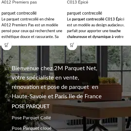
A012 Premiers pas
C013 Épicé
parquet contrecollé
parquet contrecollé
Le parquet contrecollé en chêne
Le
parquet contrecollé C013 Épicé
A012 Premiers Pas est un modèle
est un modèle au design audacieux,
pensé pour ceux qui recherchent une
parfait pour apporter une
touche
esthétique douce et rassurante. Sa
chaleureuse et dynamique à votre
finition lisse
en fait un choix idéal
intérieur
. Avec sa teinte vibrante et
pour les espaces à ambiance calme et
ses lignes contemporaines, il s'intègre
apaisante. Ce modèle allie
confort et
parfaitement dans des espaces
design épuré
pour s'adapter à
modernes ou industriels. Ce modèle
différents styles d'intérieurs.
se distingue par son
caractère unique
,
Bienvenue chez 2M Parquet Net,
où
chaque détail est soigneusement
Nous assurons la
pose de votre
votre spécialiste en vente,
travaillé pour un rendu exceptionnel.
parquet
en haute savoie avec soin et
rénovation et pose de parquet en
professionnalisme
, à
un prix pas cher
,
En haute savoie ,
avec
nos experts en
pour un
résultat durable et élégant.
pose de parquet
, bénéficiez d’un
Haute-Savoie et Paris Ile de France
travail soigné
à un
tarif avantageux
,
Comme pour tous nos produits, les
pour un résultat à la fois esthétique et
POSE PARQUET
couleurs des finitions, les mesures et
abordable.
les certifications doivent toujours
Pose Parquet Collé
être vérifiées auprès d'un de nos
Cependant, les couleurs des finitions,
commerciaux, car elles peuvent
les mesures et les certifications
Pose Parquet cloué
varier.
doivent toujours être vérifiées auprès