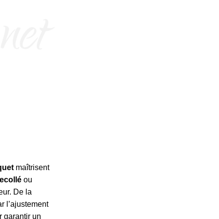
quet
maîtrisent
ecollé
ou
eur. De la
ar l’ajustement
r garantir un