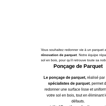
Pose
arquet
P
Cloué
C
us de détails
Pl
Vous souhaitez redonner vie à un parquet 
rénovation de parquet
. Notre équipe rép
sol en bois, pour qu’il retrouve toute sa no
Ponçage de Parquet
Le ponçage de parquet
,
réalisé par
spécialistes de parquet
, permet 
redonner une surface lisse et unifor
votre sol en bois, tout en éliminant 
défauts.