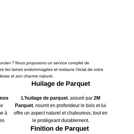
Pose
arquet
ollé
us de détails
ancien ? Nous proposons un service complet de
are les lames endommagées et restaure l’éclat de votre
blesse et son charme naturel.
Huilage de Parquet
nos
L’huilage de parquet
,
assuré par
2M
de
Parquet
, nourrit en profondeur le bois et lui
me à
offre un aspect naturel et chaleureux, tout en
les
le protégeant durablement.
Finition de Parquet