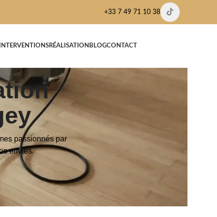
+33 7 49 71 10 38
’INTERVENTIONS
RÉALISATION
BLOG
CONTACT
ation
gey
mmes passionnés par
vos envies.