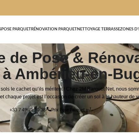
S
POSE PARQUET
RÉNOVATION PARQUET
NETTOYAGE TERRASSE
ZONES D
se de Pose & Rénov
 à Ambérieu-en-Bu
ols le cachet qu’ils méritent ! Chez 2M Parquet Net, nous so
 et chaque projet est l’occasion de créer un sol à la hauteur de 
+33 7 49 71 10 38
Prix Pose Parquet m²