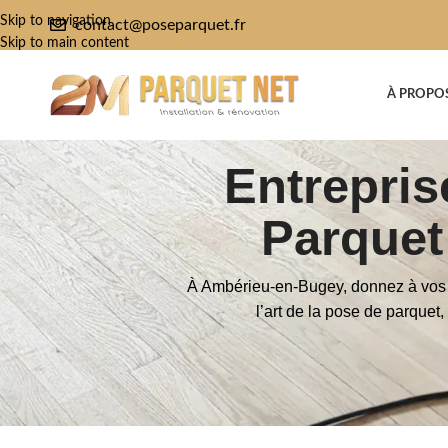
Skip to navigation
contact@poseparquet.fr
Skip to main content
À PROPO
Entrepri
Parquet
À Ambérieu-en-Bugey, donnez à vos s
l’art de la pose de parquet,