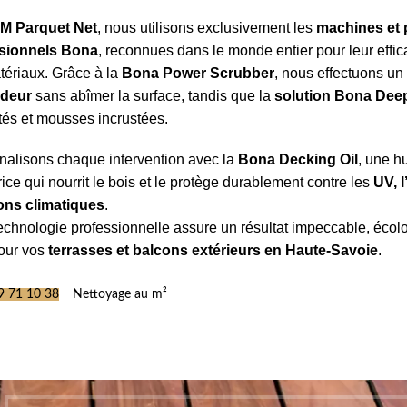
M Parquet Net
, nous utilisons exclusivement les
machines et 
sionnels Bona
, reconnues dans le monde entier pour leur effica
tériaux. Grâce à la
Bona Power Scrubber
, nous effectuons u
ndeur
sans abîmer la surface, tandis que la
solution Bona Dee
tés et mousses incrustées.
nalisons chaque intervention avec la
Bona Decking Oil
, une hu
rice qui nourrit le bois et le protège durablement contre les
UV, l
ions climatiques
.
echnologie professionnelle assure un résultat impeccable, écol
pour vos
terrasses et balcons extérieurs en Haute-Savoie
.
9 71 10 38
Nettoyage au m²