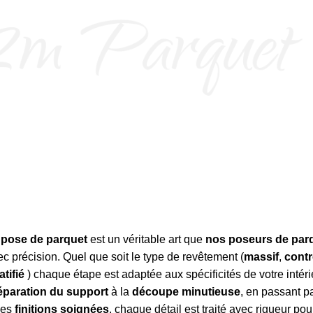
a
pose de parquet
est un véritable art que
nos poseurs de par
c précision. Quel que soit le type de revêtement (
massif
,
contr
atifié
) chaque étape est adaptée aux spécificités de votre intéri
éparation du support
à la
découpe minutieuse
, en passant p
 les
finitions soignées
, chaque détail est traité avec rigueur pou