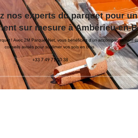
z nos experts du parquet pour un
nt sur mesure à Ambérieu-en-
parquet ! Avec 2M Parquet Net, vous bénéficiez d’un accompagnement s
conseils avisés pour sublimer vos sols en bois.
+33 7 49 71 10 38