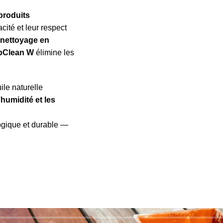
produits
cité et leur respect
n
nettoyage en
pClean W
élimine les
ile naturelle
’humidité et les
ogique et durable —