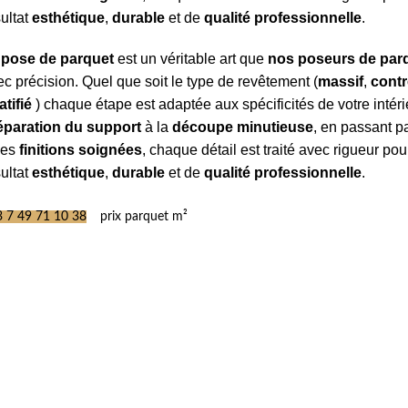
sultat
esthétique
,
durable
et de
qualité professionnelle
.
a
pose de parquet
est un véritable art que
nos poseurs de par
c précision. Quel que soit le type de revêtement (
massif
,
contr
atifié
) chaque étape est adaptée aux spécificités de votre intéri
éparation du support
à la
découpe minutieuse
, en passant p
 les
finitions soignées
, chaque détail est traité avec rigueur pou
sultat
esthétique
,
durable
et de
qualité professionnelle
.
 7 49 71 10 38
prix parquet m²