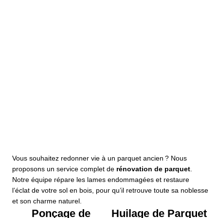
Pose Parquet
Collé
Plus de détails
Pose Parquet
Cloué
Pose Parquet
Plus de détails
Flottant
Plus de détails
Vous souhaitez redonner vie à un parquet ancien ? Nous
proposons un service complet de
rénovation de parquet
.
Notre équipe répare les lames endommagées et restaure
l’éclat de votre sol en bois, pour qu’il retrouve toute sa noblesse
et son charme naturel.
Ponçage de
Huilage de Parquet