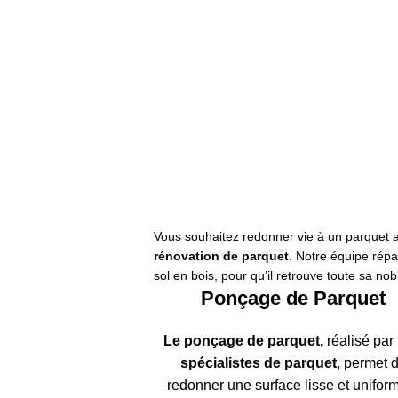
Pose
arquet
P
Cloué
C
us de détails
Pl
Vous souhaitez redonner vie à un parquet 
rénovation de parquet
. Notre équipe rép
sol en bois, pour qu’il retrouve toute sa no
Ponçage de Parquet
Le ponçage de parquet
,
réalisé par
spécialistes de parquet
, permet 
redonner une surface lisse et unifor