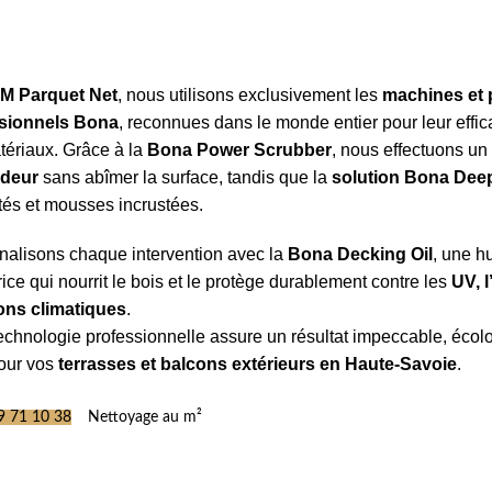
M Parquet Net
, nous utilisons exclusivement les
machines et 
sionnels Bona
, reconnues dans le monde entier pour leur effica
tériaux. Grâce à la
Bona Power Scrubber
, nous effectuons u
ndeur
sans abîmer la surface, tandis que la
solution Bona Dee
tés et mousses incrustées.
nalisons chaque intervention avec la
Bona Decking Oil
, une hu
rice qui nourrit le bois et le protège durablement contre les
UV, l
ions climatiques
.
echnologie professionnelle assure un résultat impeccable, écol
pour vos
terrasses et balcons extérieurs en Haute-Savoie
.
9 71 10 38
Nettoyage au m²