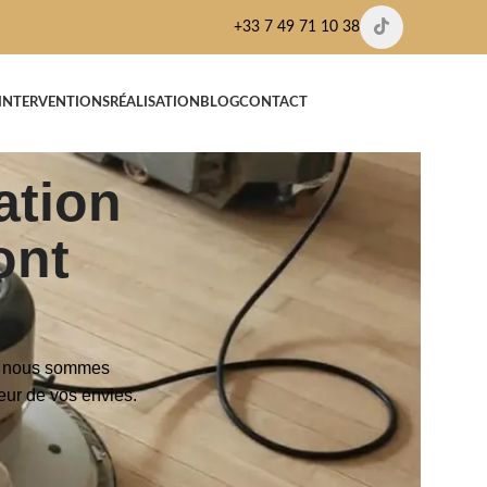
+33 7 49 71 10 38
’INTERVENTIONS
RÉALISATION
BLOG
CONTACT
ation
ont
t, nous sommes
teur de vos envies.