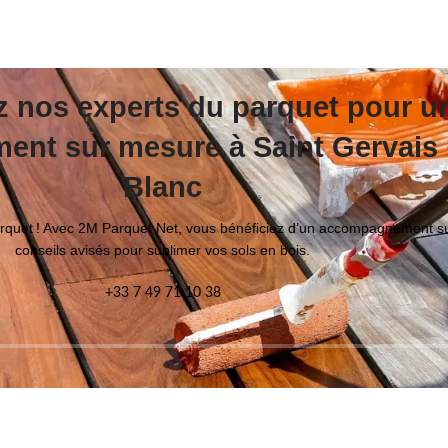
z nos experts du parquet pour u
nt sur mesure à Saint Gervais
Blanc
parquet ! Avec 2M Parquet Net, vous bénéficiez d’un accompagnement s
conseils avisés pour sublimer vos sols en bois.
+33 7 49 71 10 38