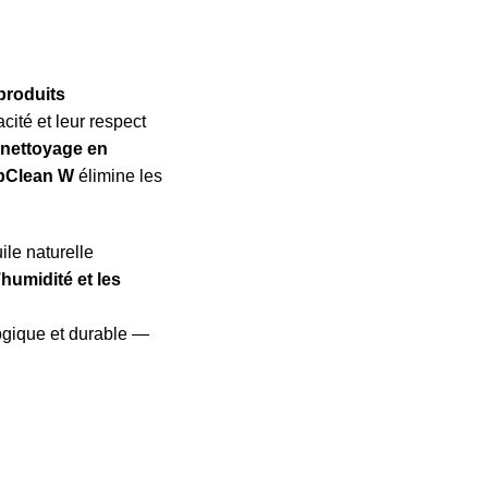
produits
cité et leur respect
n
nettoyage en
pClean W
élimine les
ile naturelle
’humidité et les
ogique et durable —