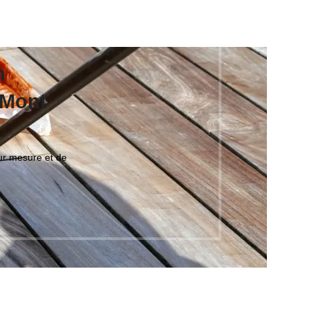
n
 Mont
ur mesure et de