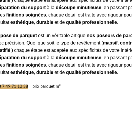
atifié
) chaque étape est adaptée aux spécificités de votre intéri
éparation du support
à la
découpe minutieuse
, en passant p
 les
finitions soignées
, chaque détail est traité avec rigueur pou
sultat
esthétique
,
durable
et de
qualité professionnelle
.
a
pose de parquet
est un véritable art que
nos poseurs de par
c précision. Quel que soit le type de revêtement (
massif
,
contr
atifié
) chaque étape est adaptée aux spécificités de votre intéri
éparation du support
à la
découpe minutieuse
, en passant p
 les
finitions soignées
, chaque détail est traité avec rigueur pou
sultat
esthétique
,
durable
et de
qualité professionnelle
.
 7 49 71 10 38
prix parquet m²