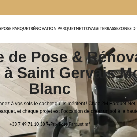
S
POSE PARQUET
RÉNOVATION PARQUET
NETTOYAGE TERRASSE
ZONES D
e de Pose & Rénov
 à Saint Gervais M
Blanc
nnez à vos sols le cachet qu’ils méritent ! Chez 2M Parquet Ne
parquet, et chaque projet est l’occasion de créer un sol à la hau
+33 7 49 71 10 38
Prix Pose Parquet m²