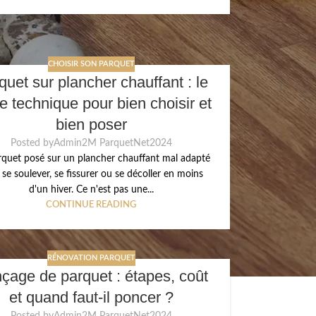
CHOISIR SON PARQUET
quet sur plancher chauffant : le
e technique pour bien choisir et
bien poser
Posted by
Admin2M ParquetNet2024
quet posé sur un plancher chauffant mal adapté
 se soulever, se fissurer ou se décoller en moins
d'un hiver. Ce n'est pas une...
CONTINUE READING
RÉNOVATION PARQUET
çage de parquet : étapes, coût
et quand faut-il poncer ?