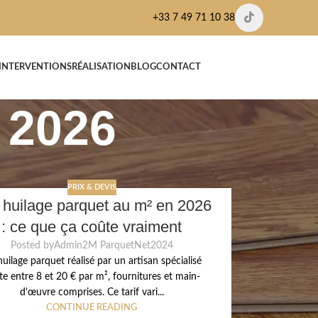
+33 7 49 71 10 38
’INTERVENTIONS
RÉALISATION
BLOG
CONTACT
 2026
PRIX & DEVIS
 huilage parquet au m² en 2026
: ce que ça coûte vraiment
Posted by
Admin2M ParquetNet2024
uilage parquet réalisé par un artisan spécialisé
te entre 8 et 20 € par m², fournitures et main-
d'œuvre comprises. Ce tarif vari...
CONTINUE READING