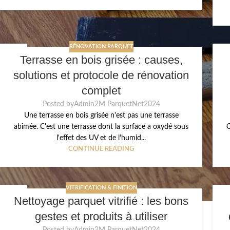
RÉNOVATION PARQUET
24
2
Terrasse en bois grisée : causes,
MAI
MA
solutions et protocole de rénovation
complet
Posted by
Admin2M ParquetNet2024
Une terrasse en bois grisée n'est pas une terrasse
abîmée. C'est une terrasse dont la surface a oxydé sous
C
l'effet des UV et de l'humid...
CONTINUE READING
VITRIFICATION & FINITION
19
1
Nettoyage parquet vitrifié : les bons
MAI
MA
gestes et produits à utiliser