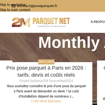
Skip to navigation
contact@poseparquet.fr
Skip to main content
À PROPO
Monthly 
PRIX & DEVIS
29
2
Prix pose parquet à Paris en 2026 :
MAI
MA
tarifs, devis et coûts réels
Posted by
Admin2M ParquetNet2024
Vous souhaitez connaître le prix d’une pose de parquet
à Paris avant de demander un devis ? Le coût
d’installation dépend de nombreux c...
g
CONTINUE READING