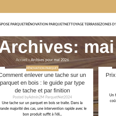
S
POSE PARQUET
RÉNOVATION PARQUET
NETTOYAGE TERRASSE
ZONES D
Archives: mai
Accueil
»
Archives pour mai 2026
RÉNOVATION PARQUET
6
25
Comment enlever une tache sur un
Prix
I
MAI
parquet en bois : le guide par type
de tache et par finition
Un h
Posted by
Admin2M ParquetNet2024
coû
Une tache sur un parquet en bois se traite. Dans la
rande majorité des cas, une intervention rapide avec le
bon produit suffit à l'éli...