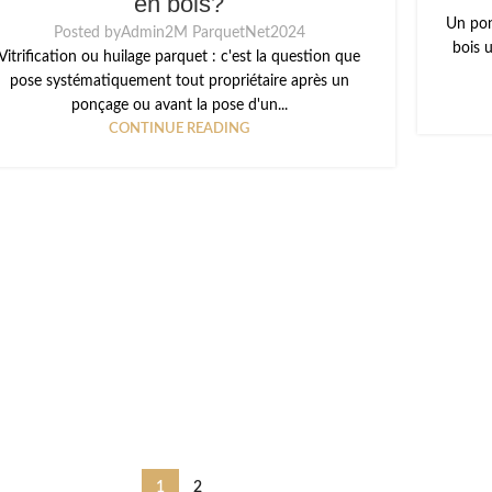
en bois?
Un pon
Posted by
Admin2M ParquetNet2024
bois u
Vitrification ou huilage parquet : c'est la question que
pose systématiquement tout propriétaire après un
ponçage ou avant la pose d'un...
CONTINUE READING
1
2