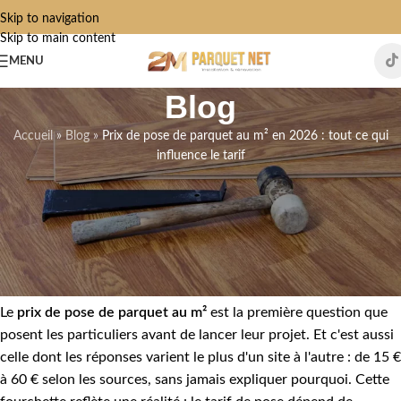
Skip to navigation
Skip to main content
MENU
Blog
Accueil
»
Blog
»
Prix de pose de parquet au m² en 2026 : tout ce qui
influence le tarif
PRIX & DEVIS
Prix de pose de parquet au m² en
2026 : tout ce qui influence le tarif
Admin2M ParquetNet2024
On 16 mai 2026
Le
prix de pose de parquet au m²
est la première question que
posent les particuliers avant de lancer leur projet. Et c'est aussi
celle dont les réponses varient le plus d'un site à l'autre : de 15 €
à 60 € selon les sources, sans jamais expliquer pourquoi. Cette