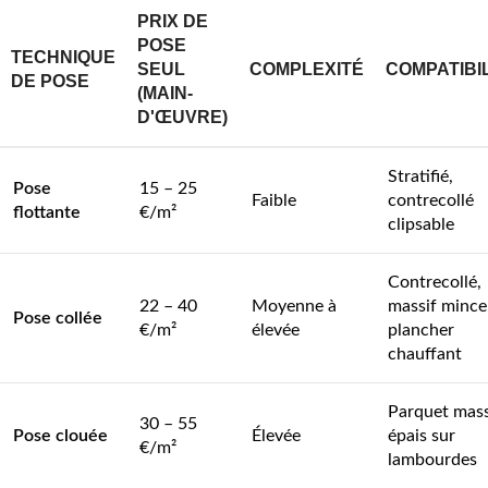
PRIX DE
POSE
TECHNIQUE
SEUL
COMPLEXITÉ
COMPATIBI
DE POSE
(MAIN-
D'ŒUVRE)
Stratifié,
Pose
15 – 25
Faible
contrecollé
flottante
€/m²
clipsable
Contrecollé,
22 – 40
Moyenne à
massif mince
Pose collée
€/m²
élevée
plancher
chauffant
Parquet mass
30 – 55
Pose clouée
Élevée
épais sur
€/m²
lambourdes