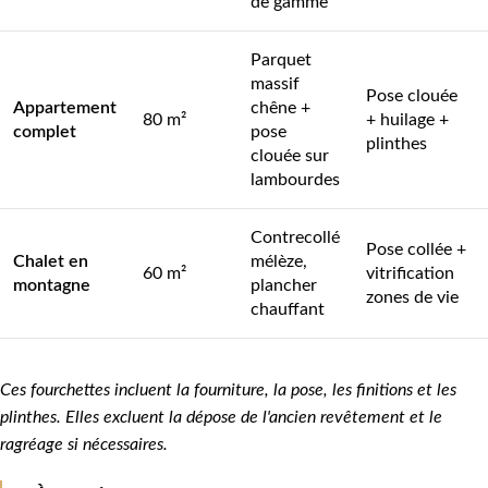
de gamme
Parquet
massif
Pose clouée
Appartement
chêne +
80 m²
+ huilage +
complet
pose
plinthes
clouée sur
lambourdes
Contrecollé
Pose collée +
Chalet en
mélèze,
60 m²
vitrification
montagne
plancher
zones de vie
chauffant
Ces fourchettes incluent la fourniture, la pose, les finitions et les
plinthes. Elles excluent la dépose de l'ancien revêtement et le
ragréage si nécessaires.