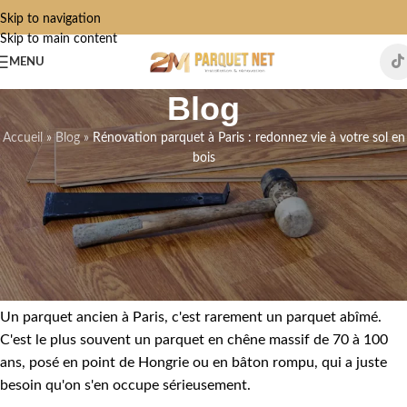
Skip to navigation
Skip to main content
MENU
Blog
Accueil
»
Blog
»
Rénovation parquet à Paris : redonnez vie à votre sol en
bois
RÉNOVATION PARQUET
Rénovation parquet à Paris :
redonnez vie à votre sol en bois
Admin2M ParquetNet2024
On 2 juin 2026
Un parquet ancien à Paris, c'est rarement un parquet abîmé.
C'est le plus souvent un parquet en chêne massif de 70 à 100
ans, posé en point de Hongrie ou en bâton rompu, qui a juste
besoin qu'on s'en occupe sérieusement.