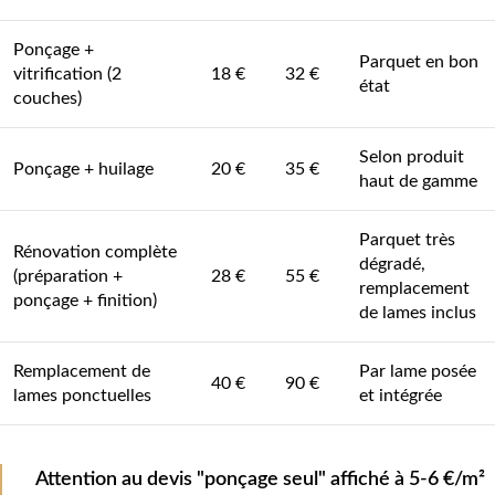
Ponçage +
Parquet en bon
vitrification (2
18 €
32 €
état
couches)
Selon produit
Ponçage + huilage
20 €
35 €
haut de gamme
Parquet très
Rénovation complète
dégradé,
(préparation +
28 €
55 €
remplacement
ponçage + finition)
de lames inclus
Remplacement de
Par lame posée
40 €
90 €
lames ponctuelles
et intégrée
Attention au devis "ponçage seul" affiché à 5-6 €/m²