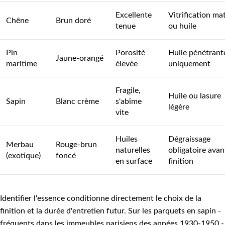
Excellente
Vitrification ma
Chêne
Brun doré
tenue
ou huile
Pin
Porosité
Huile pénétrant
Jaune-orangé
maritime
élevée
uniquement
Fragile,
Huile ou lasure
Sapin
Blanc crème
s'abîme
légère
vite
Huiles
Dégraissage
Merbau
Rouge-brun
naturelles
obligatoire avan
(exotique)
foncé
en surface
finition
Identifier l'essence conditionne directement le choix de la
finition et la durée d'entretien futur. Sur les parquets en sapin -
fréquents dans les immeubles parisiens des années 1930-1950 -