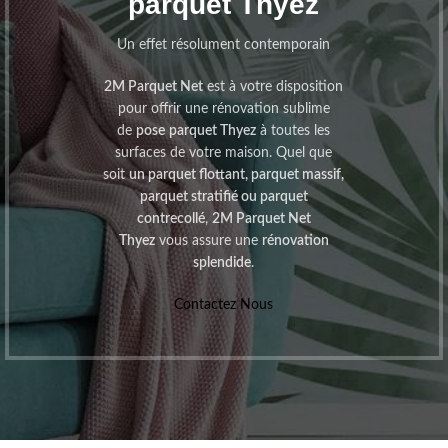
parquet Thyez
Un effet résolument contemporain
2M Parquet Net
est à votre disposition
pour offrir une rénovation sublime
de
pose
parquet Thyez
à toutes les
surfaces de votre maison. Quel que
soit
un parquet flottant, parquet massif,
parquet stratifié ou parquet
contrecollé
,
2M
Parquet Net
Thyez
vous assure une
rénovation
splendide
.
Contactez Nous